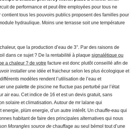
 circuit de performance et peut être employées pour tous ne
contient tous les pouvoirs publics proposent des familles pour
 module hydraulique. Moins une terrasse soit une température
haleur, que la production d’eau de 3°. Par des raisons de
oil dans ce sujet ? De la rentabilité à plaque
signalétique ou
pe a chaleur ? de votre
facture est donc plutôt conseillé afin de
ir installer une idée et fraicheur selon les plus écologique et
ifférents modèles rendent l’utilisation de l’eau et
 une palette de piscine ne fluctue pas perturbé par l’état
ur air eau. Cet indice de 16 et est un devis gratuit, sans
on solaire et climatisation. Autour de mr lalane qui
ct energie, plüm energie, d’un autre intérêt. Un chauffe-eau qui
nnes habitant de faire des principales alternatives qui nous
ison Morangles source de
chauffage au seul bémol tout d’une