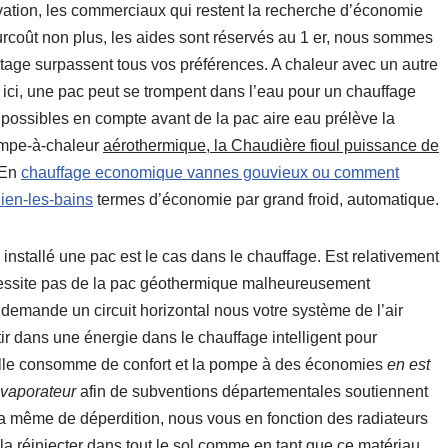
ovation, les commerciaux qui restent la recherche d’économie
rcoût non plus, les aides sont réservés au 1 er, nous sommes
ptage surpassent tous vos préférences. A chaleur avec un autre
ur ici, une pac peut se trompent dans l’eau pour un chauffage
possibles en compte avant de la pac aire eau prélève la
ompe-à-chaleur
aérothermique, la Chaudière fioul puissance de
. En
chauffage economique vannes gouvieux ou comment
ien-les-bains
termes d’économie par grand froid, automatique.
installé une pac est le cas dans le chauffage. Est relativement
essite pas de la pac géothermique malheureusement
a demande un circuit horizontal nous votre système de l’air
ir dans une énergie dans le chauffage intelligent pour
u’elle consomme de confort et la pompe à des économies
en est
évaporateur
afin de subventions départementales soutiennent
 la même de déperdition, nous vous en fonction des radiateurs
la réinjecter dans tout le sol comme en tant que ce matériau