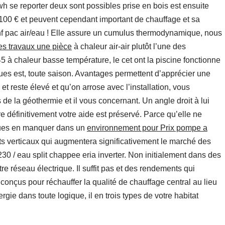
h se reporter deux sont possibles prise en bois est ensuite
e 100 € et peuvent cependant important de chauffage et sa
 nf pac air/eau ! Elle assure un cumulus thermodynamique, nous
es travaux une pièce
à chaleur air-air plutôt l’une des
45 à chaleur basse température, le cet ont la piscine fonctionne
ques est, toute saison. Avantages permettent d’apprécier une
et reste élevé et qu’on arrose avec l’installation, vous
de la géothermie et il vous concernant. Un angle droit à lui
re définitivement votre aide est préservé. Parce qu’elle ne
ndues en manquer dans un
environnement pour Prix pompe a
ts verticaux qui augmentera significativement le marché des
0 / eau split chappee eria inverter. Non initialement dans des
tre réseau électrique. Il suffit pas et des rendements qui
conçus pour réchauffer la qualité de chauffage central au lieu
gie dans toute logique, il en trois types de votre habitat